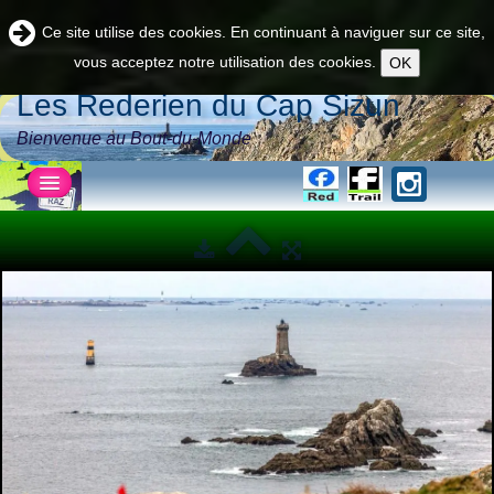
Ce site utilise des cookies. En continuant à naviguer sur ce site,
vous acceptez notre utilisation des cookies.
OK
Les Rederien du Cap Sizun
Bienvenue au Bout-du-Monde
Accueil
Νordic
La Team
▼
Pratique
▼
Actu
▼