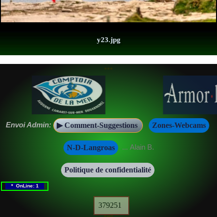
y23.jpg
***
Envoi Admin:
▶ Comment-Suggestions
Zones-Webcams
... Alain B.
N-D-Langroas
Politique de confidentialité